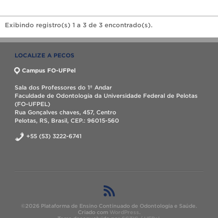
Exibindo registro(s) 1 a 3 de 3 encontrado(s).
LOCALIZE A PECOS
Campus FO-UFPel
Sala dos Professores do 1º Andar
Faculdade de Odontologia da Universidade Federal de Pelotas
(FO-UFPEL)
Rua Gonçalves chaves, 457, Centro
Pelotas, RS, Brasil, CEP.: 96015-560
+55 (53) 3222-6741
©2026 Plataforma de Ensino Continuado de Odontologia e Saúde.
Criado com
WordPress
.