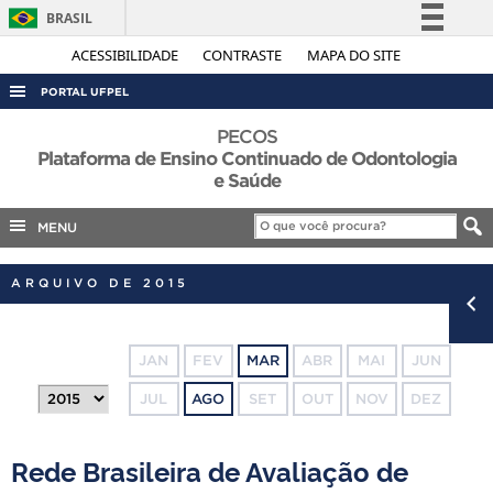
BRASIL
Simplifique!
ACESSIBILIDADE
CONTRASTE
MAPA DO SITE
Comunica BR
PORTAL UFPEL
Participe
ACESSO À INFORMAÇÃO
PECOS
Acesso à informação
Plataforma de Ensino Continuado de Odontologia
AUDITORIA
e Saúde
Legislação
COBALTO
Canais
MENU
CONCURSOS
EDITAIS
ARQUIVO DE 2015
INTERNACIONAL
OUVIDORIA
JAN
FEV
MAR
ABR
MAI
JUN
PORTARIAS
JUL
AGO
SET
OUT
NOV
DEZ
TELEFONES
Rede Brasileira de Avaliação de