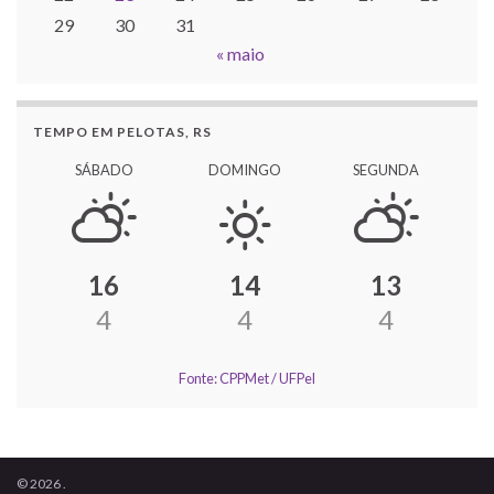
29
30
31
« maio
TEMPO EM PELOTAS, RS
SÁBADO
DOMINGO
SEGUNDA
16
14
13
4
4
4
Fonte: CPPMet / UFPel
© 2026 .