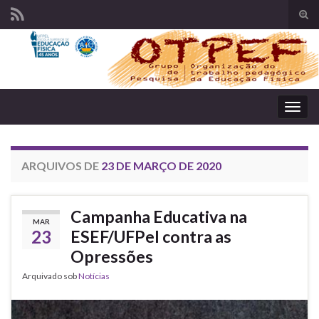
Alte
form
Search for:
de
pesq
Alter
nave
ARQUIVOS DE
23 DE MARÇO DE 2020
Campanha Educativa na
MAR
23
ESEF/UFPel contra as
Opressões
Arquivado sob
Notícias