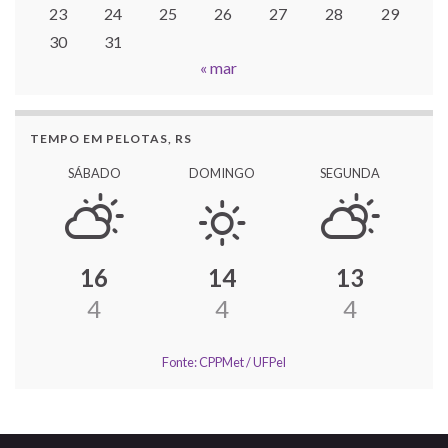
23
24
25
26
27
28
29
30
31
« mar
TEMPO EM PELOTAS, RS
SÁBADO
DOMINGO
SEGUNDA
16
14
13
4
4
4
Fonte: CPPMet / UFPel