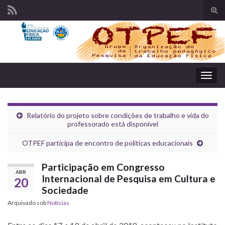
Alte
form
Search for:
de
pesq
Alter
nave
Relatório do projeto sobre condições de trabalho e vida do
professorado está disponível
OTPEF participa de encontro de políticas educacionais
Participação em Congresso
ABR
Internacional de Pesquisa em Cultura e
20
Sociedade
Arquivado sob
Notícias