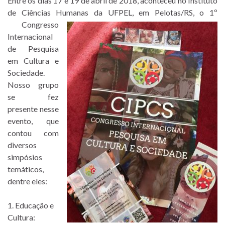
Entre os dias 17 e 19 de abril de 2018, aconteceu no Instituto
de Ciências Humanas da UFPEL, em Pelotas/RS, o 1º
Congresso
Internacional
de Pesquisa
em Cultura e
Sociedade.
Nosso grupo
se fez
presente nesse
evento, que
contou com
diversos
simpósios
temáticos,
dentre eles:
1. Educação e
Cultura: