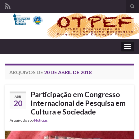
Alte
form
Search for:
de
pesq
Alter
nave
ARQUIVOS DE
20 DE ABRIL DE 2018
Participação em Congresso
ABR
20
Internacional de Pesquisa em
Cultura e Sociedade
Arquivado sob
Notícias