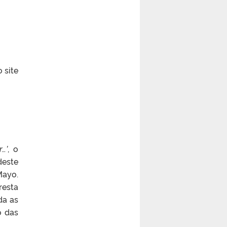
 site
…’
, o
deste
Mayo.
resta
da as
o das