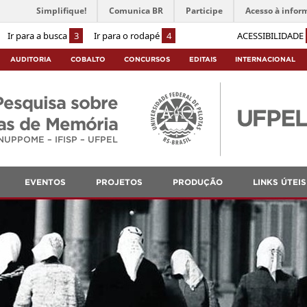
Simplifique!
Comunica BR
Participe
Acesso à infor
Ir para a busca
3
Ir para o rodapé
4
ACESSIBILIDADE
AUDITORIA
COBALTO
CONCURSOS
EDITAIS
INTERNACIONAL
Pesquisa sobre
cas de Memória
NUPPOME – IFISP – UFPEL
EVENTOS
PROJETOS
PRODUÇÃO
LINKS ÚTEIS