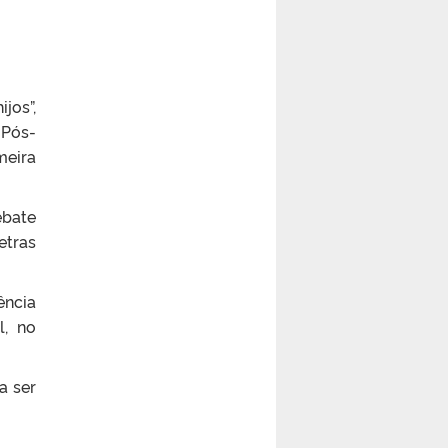
jos”,
 Pós-
meira
ebate
etras
ência
l, no
a ser