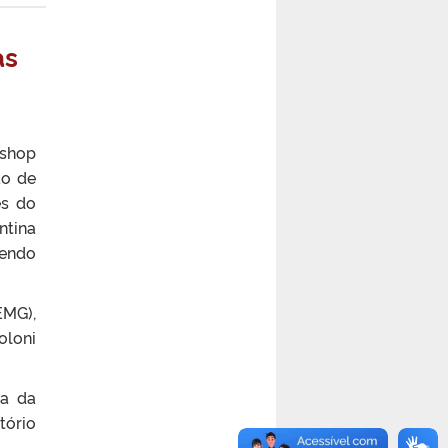
as
kshop
ão de
es do
ntina
sendo
EMG),
oloni
ca da
tório