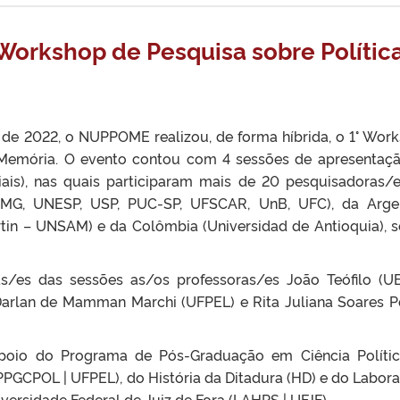
Workshop de Pesquisa sobre Polític
 de 2022, o NUPPOME realizou, de forma híbrida, o 1° Wor
e Memória. O evento contou com 4 sessões de apresentaç
ciais), nas quais participaram mais de 20 pesquisadoras/
FMG, UNESP, USP, PUC-SP, UFSCAR, UnB, UFC), da Arge
rtin – UNSAM) e da Colômbia (Universidad de Antioquia), 
/es das sessões as/os professoras/es João Teófilo (U
Darlan de Mamman Marchi (UFPEL) e Rita Juliana Soares P
apoio do Programa de Pós-Graduação em Ciência Políti
PPGCPOL | UFPEL), do História da Ditadura (HD) e do Labora
niversidade Federal de Juiz de Fora (LAHPS | UFJF).