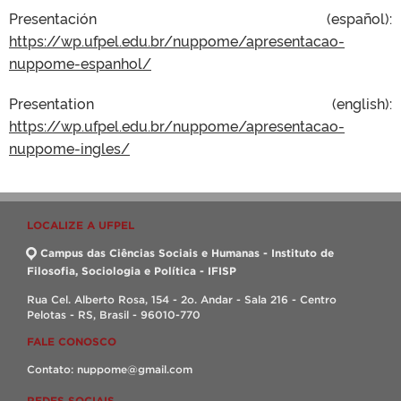
Presentación (español):
https://wp.ufpel.edu.br/nuppome/apresentacao-
nuppome-espanhol/
Presentation (english):
https://wp.ufpel.edu.br/nuppome/apresentacao-
nuppome-ingles/
LOCALIZE A UFPEL
Campus das Ciências Sociais e Humanas - Instituto de
Filosofia, Sociologia e Política - IFISP
Rua Cel. Alberto Rosa, 154 - 2o. Andar - Sala 216 - Centro
Pelotas - RS, Brasil - 96010-770
FALE CONOSCO
Contato: nuppome@gmail.com
REDES SOCIAIS