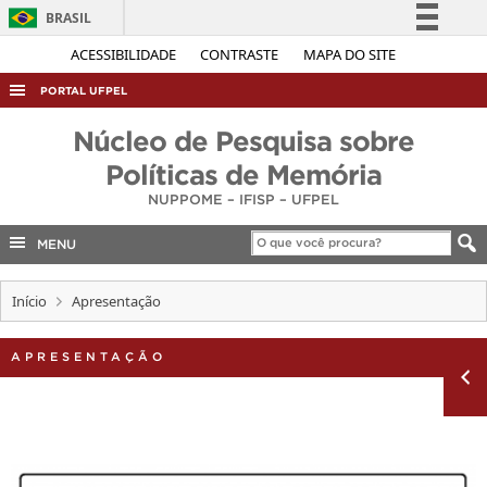
BRASIL
Simplifique!
ACESSIBILIDADE
CONTRASTE
MAPA DO SITE
Comunica BR
PORTAL UFPEL
Participe
ACESSO À INFORMAÇÃO
Núcleo de Pesquisa sobre
Acesso à informação
AUDITORIA
Políticas de Memória
Legislação
NUPPOME – IFISP – UFPEL
COBALTO
Canais
CONCURSOS
MENU
EDITAIS
Início
Apresentação
INTERNACIONAL
OUVIDORIA
APRESENTAÇÃO
PORTARIAS
TELEFONES