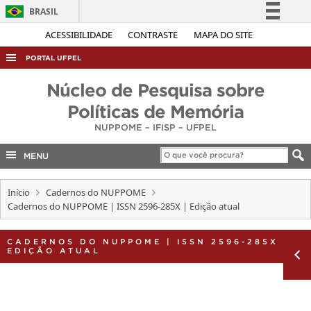
BRASIL
Simplifique!
ACESSIBILIDADE
CONTRASTE
MAPA DO SITE
Comunica BR
PORTAL UFPEL
Participe
ACESSO À INFORMAÇÃO
Núcleo de Pesquisa sobre
Acesso à informação
AUDITORIA
Políticas de Memória
Legislação
NUPPOME – IFISP – UFPEL
COBALTO
Canais
CONCURSOS
MENU
EDITAIS
Início
Cadernos do NUPPOME
INTERNACIONAL
Cadernos do NUPPOME | ISSN 2596-285X | Edição atual
OUVIDORIA
CADERNOS DO NUPPOME | ISSN 2596-285X |
PORTARIAS
EDIÇÃO ATUAL
TELEFONES