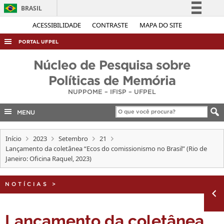
BRASIL
Simplifique!
ACESSIBILIDADE
CONTRASTE
MAPA DO SITE
Comunica BR
PORTAL UFPEL
Participe
ACESSO À INFORMAÇÃO
Núcleo de Pesquisa sobre
Acesso à informação
AUDITORIA
Políticas de Memória
Legislação
NUPPOME – IFISP – UFPEL
COBALTO
Canais
CONCURSOS
MENU
EDITAIS
Início
2023
Setembro
21
INTERNACIONAL
Lançamento da coletânea “Ecos do comissionismo no Brasil” (Rio de
Janeiro: Oficina Raquel, 2023)
OUVIDORIA
PORTARIAS
NOTÍCIAS
>
TELEFONES
Lançamento da coletânea