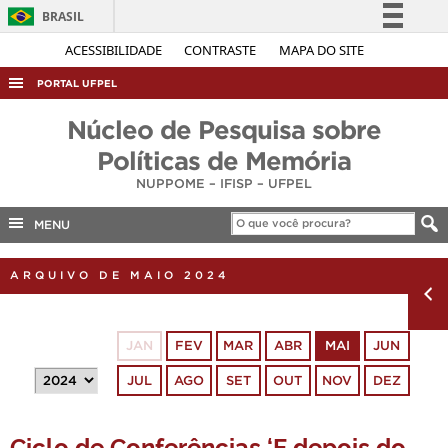
BRASIL
Simplifique!
ACESSIBILIDADE
CONTRASTE
MAPA DO SITE
Comunica BR
PORTAL UFPEL
Participe
ACESSO À INFORMAÇÃO
Núcleo de Pesquisa sobre
Acesso à informação
AUDITORIA
Políticas de Memória
Legislação
NUPPOME – IFISP – UFPEL
COBALTO
Canais
CONCURSOS
MENU
EDITAIS
ARQUIVO DE MAIO 2024
INTERNACIONAL
OUVIDORIA
JAN
FEV
MAR
ABR
MAI
JUN
PORTARIAS
JUL
AGO
SET
OUT
NOV
DEZ
TELEFONES
Ciclo de Conferências ‘E depois do