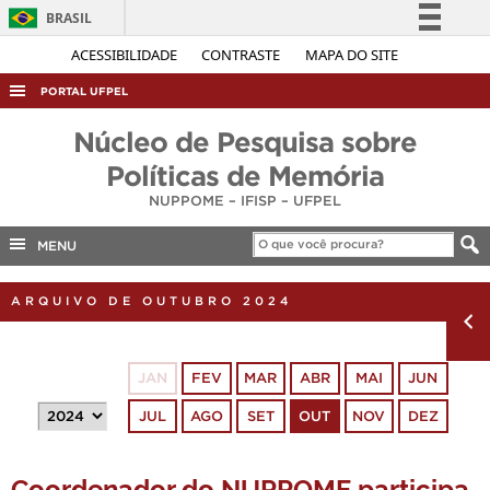
BRASIL
Simplifique!
ACESSIBILIDADE
CONTRASTE
MAPA DO SITE
Comunica BR
PORTAL UFPEL
Participe
ACESSO À INFORMAÇÃO
Núcleo de Pesquisa sobre
Acesso à informação
AUDITORIA
Políticas de Memória
Legislação
NUPPOME – IFISP – UFPEL
COBALTO
Canais
CONCURSOS
MENU
EDITAIS
ARQUIVO DE OUTUBRO 2024
INTERNACIONAL
OUVIDORIA
JAN
FEV
MAR
ABR
MAI
JUN
PORTARIAS
JUL
AGO
SET
OUT
NOV
DEZ
TELEFONES
Coordenador do NUPPOME participa