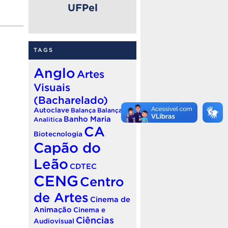
UFPel
TAGS
Anglo
Artes
Visuais
(Bacharelado)
Autoclave
Balança
Balança
Banho Maria
Analitica
CA
Biotecnologia
Capão do
Leão
CDTEC
CENG
Centro
de Artes
Cinema de
Animação
Cinema e
Ciências
Audiovisual