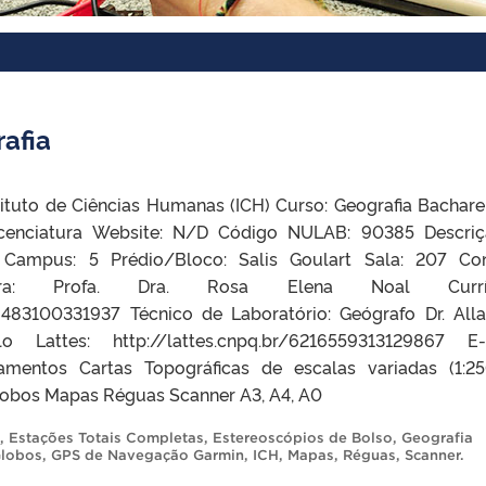
rafia
tituto de Ciências Humanas (ICH) Curso: Geografia Bachare
icenciatura Website: N/D Código NULAB: 90385 Descri
 Campus: 5 Prédio/Bloco: Salis Goulart Sala: 207 Co
dora: Profa. Dra. Rosa Elena Noal Currí
056483100331937 Técnico de Laboratório: Geógrafo Dr. All
o Lattes: http://lattes.cnpq.br/6216559313129867 E-
ipamentos Cartas Topográficas de escalas variadas (1:2
lobos Mapas Réguas Scanner A3, A4, A0
,
Estações Totais Completas
,
Estereoscópios de Bolso
,
Geografia
lobos
,
GPS de Navegação Garmin
,
ICH
,
Mapas
,
Réguas
,
Scanner
.