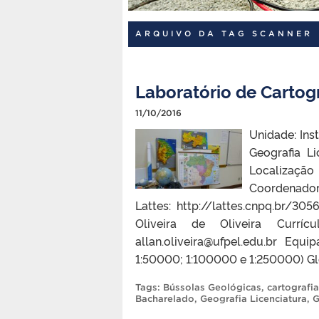
ARQUIVO DA TAG SCANNER
Laboratório de Cartog
11/10/2016
Unidade: Ins
Geografia L
Localização
Coordena
Lattes: http://lattes.cnpq.br/3
Oliveira de Oliveira Currícul
allan.oliveira@ufpel.edu.br Equ
1:50000; 1:100000 e 1:250000) G
Tags:
Bússolas Geológicas
,
cartografia
Bacharelado
,
Geografia Licenciatura
,
G