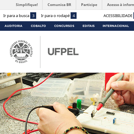
Simplifique!
Comunica BR
Participe
Acesso à infor
Ir para a busca
3
Ir para o rodapé
4
ACESSIBILIDADE
AUDITORIA
COBALTO
CONCURSOS
EDITAIS
INTERNACIONAL