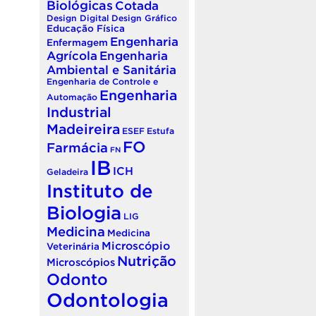
Biológicas
Cotada
Design Digital
Design Gráfico
Educação Física
Engenharia
Enfermagem
Agrícola
Engenharia
Ambiental e Sanitária
Engenharia de Controle e
Engenharia
Automação
Industrial
Madeireira
ESEF
Estufa
FO
Farmácia
FN
IB
ICH
Geladeira
Instituto de
Biologia
LIG
Medicina
Medicina
Microscópio
Veterinária
Nutrição
Microscópios
Odonto
Odontologia