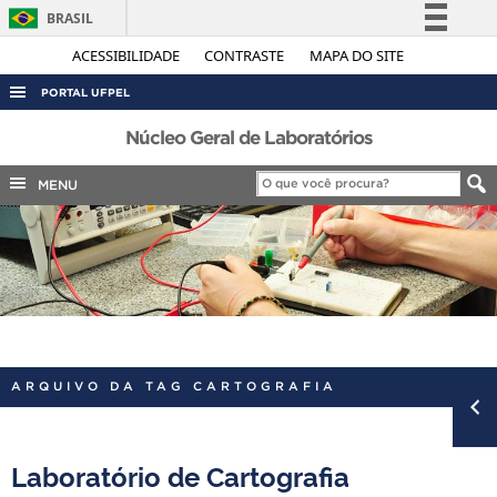
BRASIL
Simplifique!
ACESSIBILIDADE
CONTRASTE
MAPA DO SITE
Comunica BR
PORTAL UFPEL
Participe
ACESSO À INFORMAÇÃO
Núcleo Geral de Laboratórios
Acesso à informação
AUDITORIA
MENU
Legislação
COBALTO
Canais
CONCURSOS
EDITAIS
INTERNACIONAL
OUVIDORIA
ARQUIVO DA TAG CARTOGRAFIA
PORTARIAS
TELEFONES
Laboratório de Cartografia