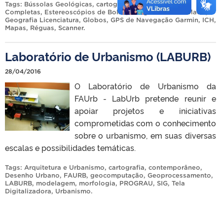
Tags:
Bússolas Geológicas
,
cartografia
,
Estações Totais
Completas
,
Estereoscópios de Bolso
,
Geografia Bacharelado
,
Geografia Licenciatura
,
Globos
,
GPS de Navegação Garmin
,
ICH
,
Mapas
,
Réguas
,
Scanner
.
Laboratório de Urbanismo (LABURB)
28/04/2016
O Laboratório de Urbanismo da
FAUrb - LabUrb pretende reunir e
apoiar projetos e iniciativas
comprometidas com o conhecimento
sobre o urbanismo, em suas diversas
escalas e possibilidades temáticas.
Tags:
Arquitetura e Urbanismo
,
cartografia
,
contemporâneo
,
Desenho Urbano
,
FAURB
,
geocomputação
,
Geoprocessamento
,
LABURB
,
modelagem
,
morfologia
,
PROGRAU
,
SIG
,
Tela
Digitalizadora
,
Urbanismo
.