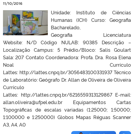
11/10/2016
Unidade: Instituto de Ciências
Humanas (ICH) Curso: Geografia
Bacharelado,
Geografia Licenciatura
Website: N/D Código NULAB: 90385 Descrição –
Localização Campus: 5 Prédio/Bloco: Salis Goulart
Sala: 207 Contato Coordenadora: Profa. Dra. Rosa Elena
Noal Currículo
Lattes: http://lattes.cnpq.br/3056483100331937 Técnico
de Laboratório: Geógrafo Dr. Allan de Oliveira de Oliveira
Currículo
Lattes: http://lattes.cnpq.br/6216559313129867 E-mail:
allan.oliveira@ufpel.edu.br Equipamentos Cartas
Topográficas de escalas variadas (1:25000; 1:50000;
1:100000 e 1:250000) Globos Mapas Réguas Scanner
A3, A4, A0