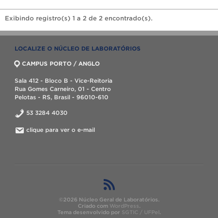
Exibindo registro(s) 1 a 2 de 2 encontrado(s).
LOCALIZE O NÚCLEO DE LABORATÓRIOS
CAMPUS PORTO / ANGLO
Sala 412 - Bloco B - Vice-Reitoria
Rua Gomes Carneiro, 01 - Centro
Pelotas - RS, Brasil - 96010-610
53 3284 4030
clique para ver o e-mail
©2026 Núcleo Geral de Laboratórios.
Criado com
WordPress
.
Tema desenvolvido por
SGTIC / UFPel
.