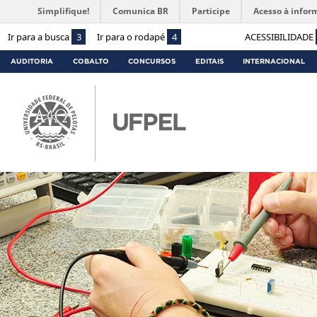
Simplifique!
Comunica BR
Participe
Acesso à infor
Ir para a busca
3
Ir para o rodapé
4
ACESSIBILIDADE
AUDITORIA
COBALTO
CONCURSOS
EDITAIS
INTERNACIONAL