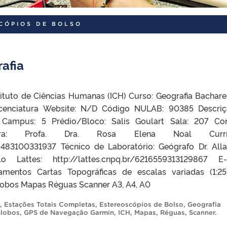
CÓPIOS DE BOLSO
rafia
tituto de Ciências Humanas (ICH) Curso: Geografia Bachare
icenciatura Website: N/D Código NULAB: 90385 Descri
 Campus: 5 Prédio/Bloco: Salis Goulart Sala: 207 Co
dora: Profa. Dra. Rosa Elena Noal Currí
056483100331937 Técnico de Laboratório: Geógrafo Dr. All
o Lattes: http://lattes.cnpq.br/6216559313129867 E-
ipamentos Cartas Topográficas de escalas variadas (1:2
lobos Mapas Réguas Scanner A3, A4, A0
,
Estações Totais Completas
,
Estereoscópios de Bolso
,
Geografia
lobos
,
GPS de Navegação Garmin
,
ICH
,
Mapas
,
Réguas
,
Scanner
.