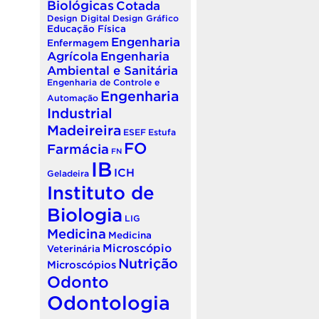
Biológicas
Cotada
Design Digital
Design Gráfico
Educação Física
Engenharia
Enfermagem
Agrícola
Engenharia
Ambiental e Sanitária
Engenharia de Controle e
Engenharia
Automação
Industrial
Madeireira
ESEF
Estufa
FO
Farmácia
FN
IB
ICH
Geladeira
Instituto de
Biologia
LIG
Medicina
Medicina
Microscópio
Veterinária
Nutrição
Microscópios
Odonto
Odontologia