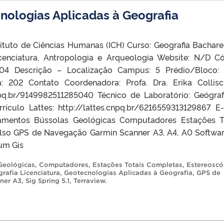
nologias Aplicadas à Geografia
tituto de Ciências Humanas (ICH) Curso: Geografia Bachare
icenciatura, Antropologia e Arqueologia Website: N/D C
4 Descrição – Localização Campus: 5 Prédio/Bloco: 
a: 202 Contato Coordenadora: Profa. Dra. Erika Collis
cnpq.br/9149982511285040 Técnico de Laboratório: Geógraf
rrículo Lattes: http://lattes.cnpq.br/6216559313129867 E-
uipamentos Bússolas Geológicas Computadores Estações T
lso GPS de Navegação Garmin Scanner A3, A4, A0 Softwar
tum Gis
Geológicas
,
Computadores
,
Estações Totais Completas
,
Estereoscó
rafia Licenciatura
,
Geotecnologias Aplicadas à Geografia
,
GPS de
ner A3
,
Sig Spring 5.1
,
Terraview
.