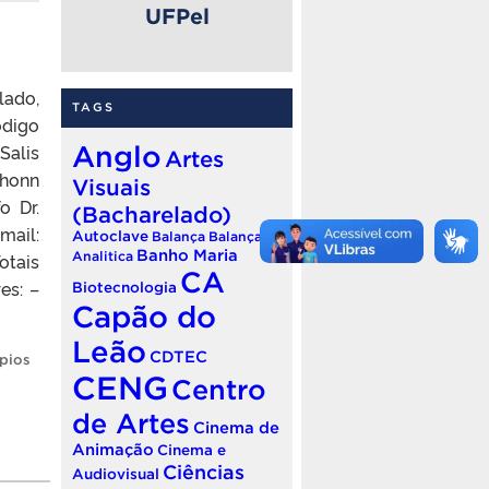
UFPel
lado,
TAGS
ódigo
Salis
Anglo
Artes
chonn
Visuais
o Dr.
(Bacharelado)
mail:
Autoclave
Balança
Balança
Banho Maria
otais
Analitica
CA
es: –
Biotecnologia
Capão do
Leão
CDTEC
pios
CENG
Centro
de Artes
Cinema de
Animação
Cinema e
Ciências
Audiovisual