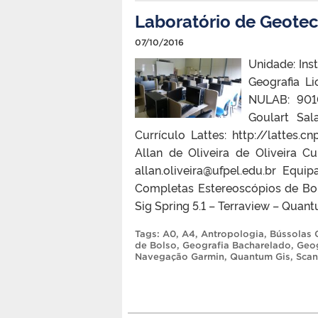
Laboratório de Geotec
07/10/2016
Unidade: Ins
Geografia L
NULAB: 9010
Goulart Sal
Currículo Lattes: http://lattes.
Allan de Oliveira de Oliveira Cu
allan.oliveira@ufpel.edu.br Eq
Completas Estereoscópios de Bo
Sig Spring 5.1 – Terraview – Quan
Tags:
A0
,
A4
,
Antropologia
,
Bússolas 
de Bolso
,
Geografia Bacharelado
,
Geog
Navegação Garmin
,
Quantum Gis
,
Scan