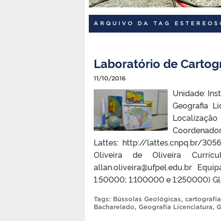
ARQUIVO DA TAG ESTEREOS
Laboratório de Cartog
11/10/2016
Unidade: Ins
Geografia L
Localização
Coordena
Lattes: http://lattes.cnpq.br/3
Oliveira de Oliveira Currícul
allan.oliveira@ufpel.edu.br Equ
1:50000; 1:100000 e 1:250000) G
Tags:
Bússolas Geológicas
,
cartografia
Bacharelado
,
Geografia Licenciatura
,
G