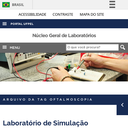
BRASIL
Simplifique!
ACESSIBILIDADE
CONTRASTE
MAPA DO SITE
Comunica BR
PORTAL UFPEL
Participe
ACESSO À INFORMAÇÃO
Núcleo Geral de Laboratórios
Acesso à informação
AUDITORIA
MENU
Legislação
COBALTO
Canais
CONCURSOS
EDITAIS
INTERNACIONAL
OUVIDORIA
ARQUIVO DA TAG OFTALMOSCOPIA
PORTARIAS
TELEFONES
Laboratório de Simulação