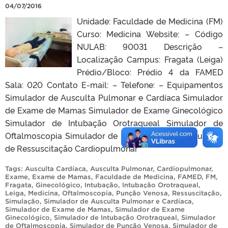
04/07/2016
Unidade: Faculdade de Medicina (FM)
Curso: Medicina Website: – Código
NULAB: 90031 Descrição –
Localização Campus: Fragata (Leiga)
Prédio/Bloco: Prédio 4 da FAMED
Sala: 020 Contato E-mail: – Telefone: – Equipamentos
Simulador de Ausculta Pulmonar e Cardíaca Simulador
de Exame de Mamas Simulador de Exame Ginecológico
Simulador de Intubação Orotraqueal Simulador de
Oftalmoscopia Simulador de Punção Venosa Simulador
de Ressuscitação Cardiopulmonar
Tags:
Ausculta Cardíaca
,
Ausculta Pulmonar
,
Cardiopulmonar
,
Exame
,
Exame de Mamas
,
Faculdade de Medicina
,
FAMED
,
FM
,
Fragata
,
Ginecológico
,
Intubação
,
Intubação Orotraqueal
,
Leiga
,
Medicina
,
Oftalmoscopia
,
Punção Venosa
,
Ressuscitação
,
Simulação
,
Simulador de Ausculta Pulmonar e Cardíaca
,
Simulador de Exame de Mamas
,
Simulador de Exame
Ginecológico
,
Simulador de Intubação Orotraqueal
,
Simulador
de Oftalmoscopia
,
Simulador de Punção Venosa
,
Simulador de