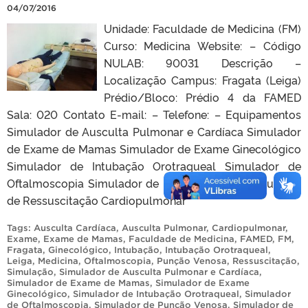
04/07/2016
Unidade: Faculdade de Medicina (FM)
Curso: Medicina Website: – Código
NULAB: 90031 Descrição –
Localização Campus: Fragata (Leiga)
Prédio/Bloco: Prédio 4 da FAMED
Sala: 020 Contato E-mail: – Telefone: – Equipamentos
Simulador de Ausculta Pulmonar e Cardíaca Simulador
de Exame de Mamas Simulador de Exame Ginecológico
Simulador de Intubação Orotraqueal Simulador de
Oftalmoscopia Simulador de Punção Venosa Simulador
de Ressuscitação Cardiopulmonar
Tags:
Ausculta Cardíaca
,
Ausculta Pulmonar
,
Cardiopulmonar
,
Exame
,
Exame de Mamas
,
Faculdade de Medicina
,
FAMED
,
FM
,
Fragata
,
Ginecológico
,
Intubação
,
Intubação Orotraqueal
,
Leiga
,
Medicina
,
Oftalmoscopia
,
Punção Venosa
,
Ressuscitação
,
Simulação
,
Simulador de Ausculta Pulmonar e Cardíaca
,
Simulador de Exame de Mamas
,
Simulador de Exame
Ginecológico
,
Simulador de Intubação Orotraqueal
,
Simulador
de Oftalmoscopia
,
Simulador de Punção Venosa
,
Simulador de