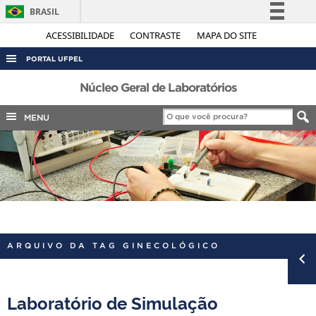
BRASIL
Simplifique!
ACESSIBILIDADE
CONTRASTE
MAPA DO SITE
Comunica BR
PORTAL UFPEL
Participe
ACESSO À INFORMAÇÃO
Núcleo Geral de Laboratórios
Acesso à informação
AUDITORIA
MENU
Legislação
COBALTO
Canais
CONCURSOS
EDITAIS
INTERNACIONAL
OUVIDORIA
ARQUIVO DA TAG GINECOLÓGICO
PORTARIAS
TELEFONES
Laboratório de Simulação