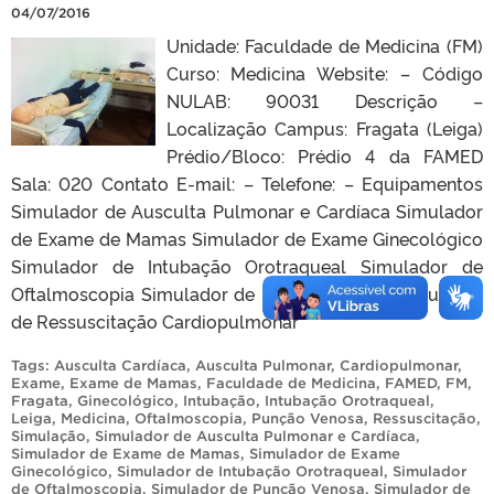
04/07/2016
Unidade: Faculdade de Medicina (FM)
Curso: Medicina Website: – Código
NULAB: 90031 Descrição –
Localização Campus: Fragata (Leiga)
Prédio/Bloco: Prédio 4 da FAMED
Sala: 020 Contato E-mail: – Telefone: – Equipamentos
Simulador de Ausculta Pulmonar e Cardíaca Simulador
de Exame de Mamas Simulador de Exame Ginecológico
Simulador de Intubação Orotraqueal Simulador de
Oftalmoscopia Simulador de Punção Venosa Simulador
de Ressuscitação Cardiopulmonar
Tags:
Ausculta Cardíaca
,
Ausculta Pulmonar
,
Cardiopulmonar
,
Exame
,
Exame de Mamas
,
Faculdade de Medicina
,
FAMED
,
FM
,
Fragata
,
Ginecológico
,
Intubação
,
Intubação Orotraqueal
,
Leiga
,
Medicina
,
Oftalmoscopia
,
Punção Venosa
,
Ressuscitação
,
Simulação
,
Simulador de Ausculta Pulmonar e Cardíaca
,
Simulador de Exame de Mamas
,
Simulador de Exame
Ginecológico
,
Simulador de Intubação Orotraqueal
,
Simulador
de Oftalmoscopia
,
Simulador de Punção Venosa
,
Simulador de