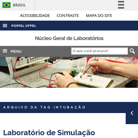
BRASIL
Simplifique!
ACESSIBILIDADE
CONTRASTE
MAPA DO SITE
Comunica BR
PORTAL UFPEL
Participe
ACESSO À INFORMAÇÃO
Núcleo Geral de Laboratórios
Acesso à informação
AUDITORIA
MENU
Legislação
COBALTO
Canais
CONCURSOS
EDITAIS
INTERNACIONAL
OUVIDORIA
ARQUIVO DA TAG INTUBAÇÃO
PORTARIAS
TELEFONES
Laboratório de Simulação