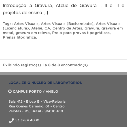
Introdução à Gravura, Ateliê de Gravura I, II e III e
projetos de ensino […]
Tags:
Artes Visuais
,
Artes Visuais (Bacharelado)
,
Artes Visuais
(Licenciatura)
,
Ateliê
,
CA
,
Centro de Artes
,
Gravura
,
gravura em
metal
,
gravura em relevo
,
Prelo para provas tipográficas
,
Prensa litográfica
.
Exibindo registro(s) 1 a 8 de 8 encontrado(s).
LOCALIZE O NÚCLEO DE LABORATÓRIOS
CAMPUS PORTO / ANGLO
Sala 412 - Bloco B - Vice-Reitoria
Rua Gomes Carneiro, 01 - Centro
Pelotas - RS, Brasil - 96010-610
53 3284 4030