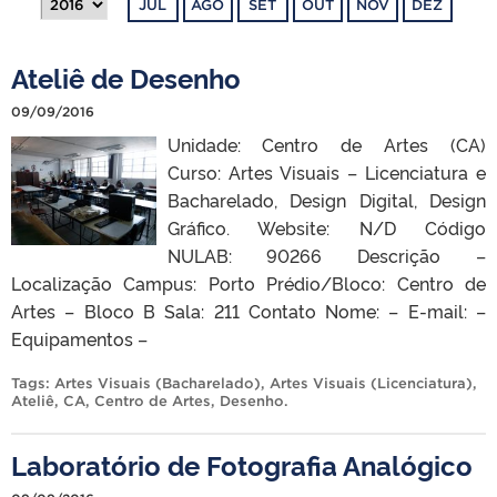
JUL
AGO
SET
OUT
NOV
DEZ
Ateliê de Desenho
09/09/2016
Unidade: Centro de Artes (CA)
Curso: Artes Visuais – Licenciatura e
Bacharelado, Design Digital, Design
Gráfico. Website: N/D Código
NULAB: 90266 Descrição –
Localização Campus: Porto Prédio/Bloco: Centro de
Artes – Bloco B Sala: 211 Contato Nome: – E-mail: –
Equipamentos –
Tags:
Artes Visuais (Bacharelado)
,
Artes Visuais (Licenciatura)
,
Ateliê
,
CA
,
Centro de Artes
,
Desenho
.
Laboratório de Fotografia Analógico