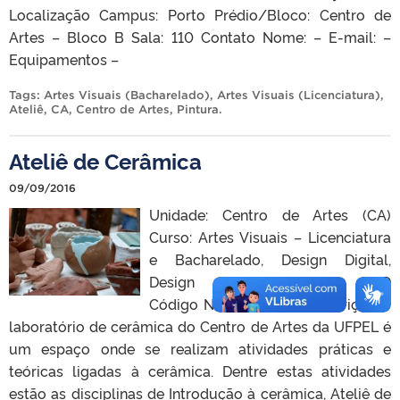
Localização Campus: Porto Prédio/Bloco: Centro de
Artes – Bloco B Sala: 110 Contato Nome: – E-mail: –
Equipamentos –
Tags:
Artes Visuais (Bacharelado)
,
Artes Visuais (Licenciatura)
,
Ateliê
,
CA
,
Centro de Artes
,
Pintura
.
Ateliê de Cerâmica
09/09/2016
Unidade: Centro de Artes (CA)
Curso: Artes Visuais – Licenciatura
e Bacharelado, Design Digital,
Design Gráfico. Website: N/D
Código NULAB: 90259 Descrição O
laboratório de cerâmica do Centro de Artes da UFPEL é
um espaço onde se realizam atividades práticas e
teóricas ligadas à cerâmica. Dentre estas atividades
estão as disciplinas de Introdução à cerâmica, Ateliê de