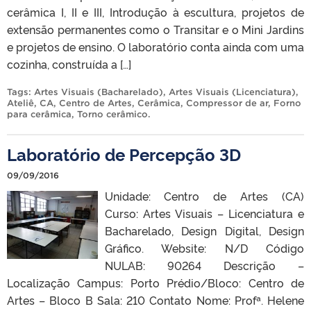
cerâmica I, II e III, Introdução à escultura, projetos de
extensão permanentes como o Transitar e o Mini Jardins
e projetos de ensino. O laboratório conta ainda com uma
cozinha, construída a […]
Tags:
Artes Visuais (Bacharelado)
,
Artes Visuais (Licenciatura)
,
Ateliê
,
CA
,
Centro de Artes
,
Cerâmica
,
Compressor de ar
,
Forno
para cerâmica
,
Torno cerâmico
.
Laboratório de Percepção 3D
09/09/2016
Unidade: Centro de Artes (CA)
Curso: Artes Visuais – Licenciatura e
Bacharelado, Design Digital, Design
Gráfico. Website: N/D Código
NULAB: 90264 Descrição –
Localização Campus: Porto Prédio/Bloco: Centro de
Artes – Bloco B Sala: 210 Contato Nome: Profª. Helene