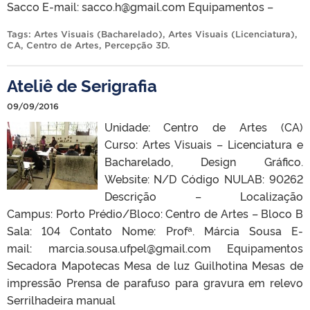
Sacco E-mail: sacco.h@gmail.com Equipamentos –
Tags:
Artes Visuais (Bacharelado)
,
Artes Visuais (Licenciatura)
,
CA
,
Centro de Artes
,
Percepção 3D
.
Ateliê de Serigrafia
09/09/2016
Unidade: Centro de Artes (CA)
Curso: Artes Visuais – Licenciatura e
Bacharelado, Design Gráfico.
Website: N/D Código NULAB: 90262
Descrição – Localização
Campus: Porto Prédio/Bloco: Centro de Artes – Bloco B
Sala: 104 Contato Nome: Profª. Márcia Sousa E-
mail: marcia.sousa.ufpel@gmail.com Equipamentos
Secadora Mapotecas Mesa de luz Guilhotina Mesas de
impressão Prensa de parafuso para gravura em relevo
Serrilhadeira manual