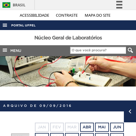
BRASIL
Simplifique!
ACESSIBILIDADE
CONTRASTE
MAPA DO SITE
Comunica BR
PORTAL UFPEL
Participe
ACESSO À INFORMAÇÃO
Núcleo Geral de Laboratórios
Acesso à informação
AUDITORIA
MENU
Legislação
COBALTO
Canais
CONCURSOS
EDITAIS
INTERNACIONAL
OUVIDORIA
ARQUIVO DE 09/09/2016
PORTARIAS
TELEFONES
JAN
FEV
MAR
ABR
MAI
JUN