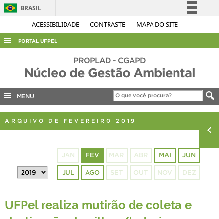
BRASIL
Simplifique!
ACESSIBILIDADE
CONTRASTE
MAPA DO SITE
Comunica BR
PORTAL UFPEL
Participe
ACESSO À INFORMAÇÃO
PROPLAD - CGAPD
Acesso à informação
Núcleo de Gestão Ambiental
AUDITORIA
Legislação
COBALTO
MENU
Canais
CONCURSOS
ARQUIVO DE FEVEREIRO 2019
EDITAIS
INTERNACIONAL
JAN
FEV
MAR
ABR
MAI
JUN
OUVIDORIA
JUL
AGO
SET
OUT
NOV
DEZ
PORTARIAS
TELEFONES
UFPel realiza mutirão de coleta e