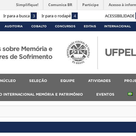
Simplifique!
Comunica BR
Participe
Acesso à infor
Ir para a busca
3
Ir para o rodapé
4
ACESSIBILIDADE
AUDITORIA
COBALTO
CONCURSOS
EDITAIS
INTERNACIONAL
s sobre Memória e
res de Sofrimento
 NÚCLEO
SELEÇÃO
EQUIPE
ATIVIDADES
PROJ
IO INTERNACIONAL MEMÓRIA E PATRIMÔNIO
EVENTOS