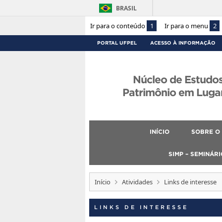
BRASIL
Ir para o conteúdo
1
Ir para o menu
2
PORTAL UFPEL
ACESSO À INFORMAÇÃO
Núcleo de Estudo
Patrimônio em Luga
INÍCIO
SOBRE O
SIMP – SEMINÁR
Início
Atividades
Links de interesse
LINKS DE INTERESSE