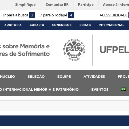
Simplifique!
Comunica BR
Participe
Acesso à infor
Ir para a busca
3
Ir para o rodapé
4
ACESSIBILIDADE
AUDITORIA
COBALTO
CONCURSOS
EDITAIS
INTERNACIONAL
s sobre Memória e
res de Sofrimento
 NÚCLEO
SELEÇÃO
EQUIPE
ATIVIDADES
PROJ
IO INTERNACIONAL MEMÓRIA E PATRIMÔNIO
EVENTOS