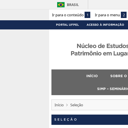
BRASIL
Ir para o conteúdo
1
Ir para o menu
2
PORTAL UFPEL
ACESSO À INFORMAÇÃO
Núcleo de Estudo
Patrimônio em Luga
INÍCIO
SOBRE O
SIMP – SEMINÁR
Início
Seleção
SELEÇÃO