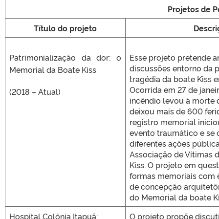
Projetos de P
Título do projeto
Descri
Patrimonialização da dor: o
Esse projeto pretende an
discussões entorno da p
Memorial da Boate Kiss
tragédia da boate Kiss e
Ocorrida em 27 de janeir
(2018 – Atual)
incêndio levou à morte 
deixou mais de 600 feri
registro memorial inici
evento traumático e se 
diferentes ações públic
Associação de Vítimas 
Kiss. O projeto em quest
formas memoriais com 
de concepção arquitetôn
do Memorial da boate Ki
Hospital Colônia Itapuã:
O projeto propõe discut