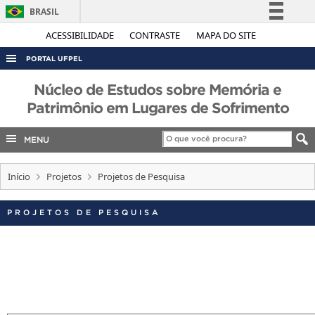
BRASIL
Simplifique!
ACESSIBILIDADE
CONTRASTE
MAPA DO SITE
Comunica BR
PORTAL UFPEL
Participe
ACESSO À INFORMAÇÃO
Núcleo de Estudos sobre Memória e
Acesso à informação
Patrimônio em Lugares de Sofrimento
AUDITORIA
Legislação
COBALTO
Canais
MENU
CONCURSOS
Início
Projetos
Projetos de Pesquisa
EDITAIS
INTERNACIONAL
PROJETOS DE PESQUISA
OUVIDORIA
PORTARIAS
TELEFONES