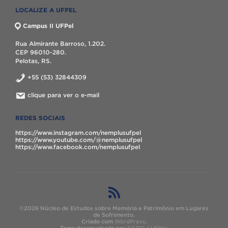
LOCALIZE A UFPEL
Campus II UFPel
Rua Almirante Barroso, 1.202.
CEP 96010-280.
Pelotas, RS.
+55 (53) 32844309
clique para ver o e-mail
REDES SOCIAIS
https://www.instagram.com/nemplusufpel
https://www.youtube.com/@nemplusufpel
https://www.facebook.com/nemplusufpel
©2026 Núcleo de Estudos sobre Memória e Patrimônio em Lugares
de Sofrimento.
Criado com
WordPress
.