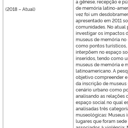
a gênese, recepção e p
de memória latino-amer
(2018 – Atual)
vez foi um desdobramen
apresentado em 2011 s
comunidades. No atual 
investigar os impactos d
museus de memória no 
como pontos turísticos,
interpõem no espaço soc
inseridos, tendo como u
museus de memória e m
latinoamericano. A pesq
objetivo compreender e 
da inscrição de museus
cenário urbano como pon
analisando as relações 
espaço social no qual es
analisadas três categori
museológicas: Museus 
lugares que foram sede
associados à violência;