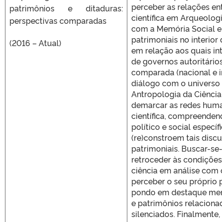
perceber as relações en
patrimônios e ditaduras:
científica em Arqueolog
perspectivas comparadas
com a Memória Social e
patrimoniais no interior
(2016 – Atual)
em relação aos quais in
de governos autoritário
comparada (nacional e i
diálogo com o universo 
Antropologia da Ciência
demarcar as redes hum
científica, compreenden
político e social especí
(re)constroem tais disc
patrimoniais. Buscar-s
retroceder às condiçõe
ciência em análise com o
perceber o seu próprio 
pondo em destaque mem
e patrimônios relaciona
silenciados. Finalmente,