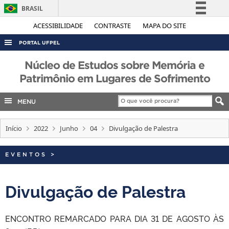
BRASIL
Simplifique!
ACESSIBILIDADE
CONTRASTE
MAPA DO SITE
Comunica BR
PORTAL UFPEL
Participe
ACESSO À INFORMAÇÃO
Núcleo de Estudos sobre Memória e
Acesso à informação
Patrimônio em Lugares de Sofrimento
AUDITORIA
Legislação
COBALTO
Canais
MENU
CONCURSOS
Início
2022
Junho
04
Divulgação de Palestra
EDITAIS
INTERNACIONAL
EVENTOS
>
OUVIDORIA
PORTARIAS
Divulgação de Palestra
TELEFONES
ENCONTRO REMARCADO PARA DIA 31 DE AGOSTO ÀS