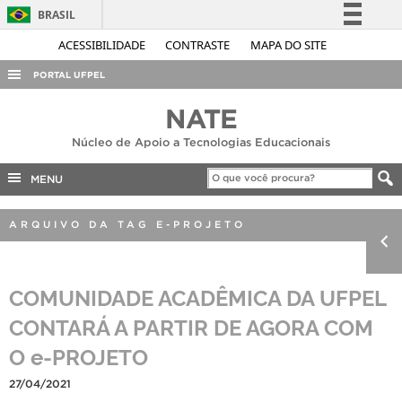
BRASIL
Simplifique!
ACESSIBILIDADE
CONTRASTE
MAPA DO SITE
Comunica BR
PORTAL UFPEL
Participe
ACESSO À INFORMAÇÃO
NATE
Acesso à informação
AUDITORIA
Núcleo de Apoio a Tecnologias Educacionais
Legislação
COBALTO
Canais
MENU
CONCURSOS
ARQUIVO DA TAG E-PROJETO
EDITAIS
INTERNACIONAL
COMUNIDADE ACADÊMICA DA UFPEL
OUVIDORIA
CONTARÁ A PARTIR DE AGORA COM
PORTARIAS
O e-PROJETO
TELEFONES
27/04/2021