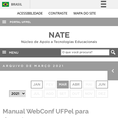
BRASIL
Simplifique!
ACESSIBILIDADE
CONTRASTE
MAPA DO SITE
Comunica BR
PORTAL UFPEL
Participe
ACESSO À INFORMAÇÃO
NATE
Acesso à informação
AUDITORIA
Núcleo de Apoio a Tecnologias Educacionais
Legislação
COBALTO
Canais
MENU
CONCURSOS
ARQUIVO DE MARÇO 2021
EDITAIS
INTERNACIONAL
JAN
FEV
MAR
ABR
MAI
JUN
OUVIDORIA
JUL
AGO
SET
OUT
NOV
DEZ
PORTARIAS
TELEFONES
Manual WebConf UFPel para