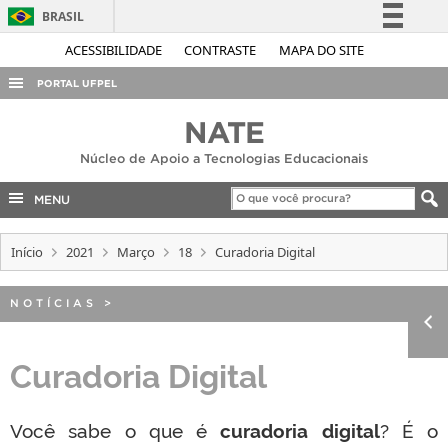
BRASIL
Simplifique!
ACESSIBILIDADE
CONTRASTE
MAPA DO SITE
Comunica BR
PORTAL UFPEL
Participe
ACESSO À INFORMAÇÃO
NATE
Acesso à informação
AUDITORIA
Núcleo de Apoio a Tecnologias Educacionais
Legislação
COBALTO
Canais
MENU
CONCURSOS
Início
2021
Março
18
Curadoria Digital
EDITAIS
INTERNACIONAL
NOTÍCIAS
>
OUVIDORIA
PORTARIAS
Curadoria Digital
TELEFONES
Você sabe o que é
curadoria digital
? É o