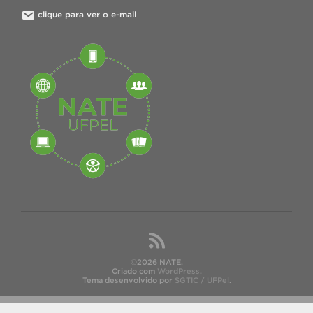
clique para ver o e-mail
©2026 NATE.
Criado com
WordPress
.
Tema desenvolvido por
SGTIC / UFPel
.