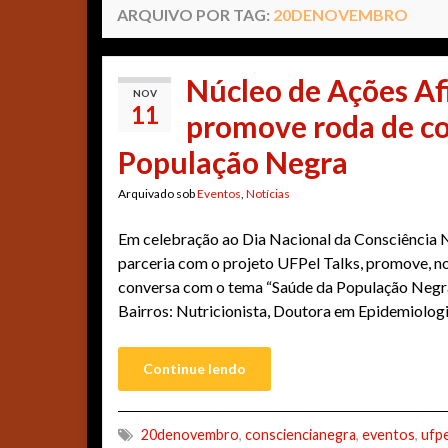
ARQUIVO POR TAG:
20DENOVEMBRO
Núcleo de Ações Af
NOV
11
promove roda de co
População Negra
Arquivado sob
Eventos
,
Notícias
Em celebração ao Dia Nacional da Consciência N
parceria com o projeto UFPel Talks, promove, n
conversa com o tema “Saúde da População Negra
Bairros: Nutricionista, Doutora em Epidemiologi
Continue lendo
20denovembro
,
consciencianegra
,
eventos
,
ufpe