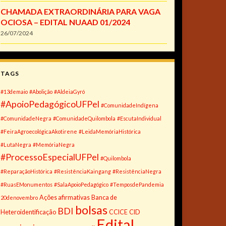
CHAMADA EXTRAORDINÁRIA PARA VAGA
OCIOSA – EDITAL NUAAD 01/2024
26/07/2024
TAGS
#13demaio
#Abolição
#AldeiaGyró
#ApoioPedagógicoUFPel
#ComunidadeIndígena
#ComunidadeNegra
#ComunidadeQuilombola
#EscutaIndividual
#FeiraAgroecológicaAkotirene
#LeidaMemóriaHistórica
#LutaNegra
#MemóriaNegra
#ProcessoEspecialUFPel
#Quilombola
#ReparaçãoHistórica
#ResistênciaKaingang
#ResistênciaNegra
#RuasEMonumentos
#SalaApoioPedagógico
#TemposdePandemia
Ações afirmativas
Banca de
20denovembro
bolsas
BDI
Heteroidentificação
CCICE
CID
Edital