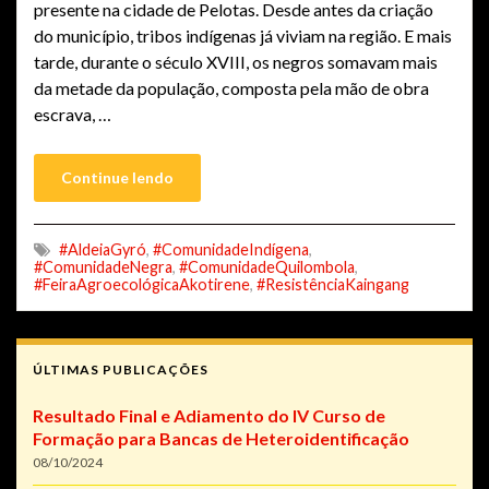
presente na cidade de Pelotas. Desde antes da criação
do município, tribos indígenas já viviam na região. E mais
tarde, durante o século XVIII, os negros somavam mais
da metade da população, composta pela mão de obra
escrava, …
Continue lendo
#AldeiaGyró
,
#ComunidadeIndígena
,
#ComunidadeNegra
,
#ComunidadeQuilombola
,
#FeiraAgroecológicaAkotirene
,
#ResistênciaKaingang
ÚLTIMAS PUBLICAÇÕES
Resultado Final e Adiamento do IV Curso de
Formação para Bancas de Heteroidentificação
08/10/2024