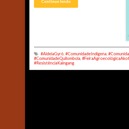
Continue lendo
#AldeiaGyró
,
#ComunidadeIndígena
,
#Comunida
#ComunidadeQuilombola
,
#FeiraAgroecológicaAkot
#ResistênciaKaingang