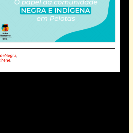
deNegra
,
irene
,