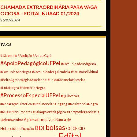
CHAMADA EXTRAORDINÁRIA PARA VAGA
OCIOSA – EDITAL NUAAD 01/2024
26/07/2024
TAGS
#13demaio
#Abolição
#AldeiaGyró
#ApoioPedagógicoUFPel
#ComunidadeIndígena
#ComunidadeNegra
#ComunidadeQuilombola
#EscutaIndividual
#FeiraAgroecológicaAkotirene
#LeidaMemóriaHistórica
#LutaNegra
#MemóriaNegra
#ProcessoEspecialUFPel
#Quilombola
#ReparaçãoHistórica
#ResistênciaKaingang
#ResistênciaNegra
#RuasEMonumentos
#SalaApoioPedagógico
#TemposdePandemia
Ações afirmativas
Banca de
20denovembro
bolsas
BDI
Heteroidentificação
CCICE
CID
Edital