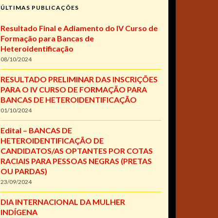
ÚLTIMAS PUBLICAÇÕES
Resultado Final e Adiamento do IV Curso de
Formação para Bancas de
Heteroidentificação
08/10/2024
RESULTADO PRELIMINAR DAS INSCRIÇÕES
PARA O IV CURSO DE FORMAÇÃO PARA
BANCAS DE HETEROIDENTIFICAÇÃO
01/10/2024
Edital – BANCAS DE
HETEROIDENTIFICAÇÃO DE
CANDIDATOS/AS OPTANTES POR COTAS
RACIAIS PARA PESSOAS NEGRAS (PRETAS
OU PARDAS)
23/09/2024
DIA INTERNACIONAL DA MULHER
INDÍGENA