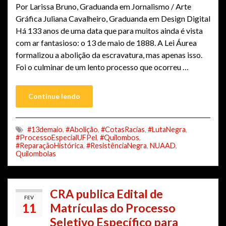
Por Larissa Bruno, Graduanda em Jornalismo / Arte
Gráfica Juliana Cavalheiro, Graduanda em Design Digital
Há 133 anos de uma data que para muitos ainda é vista
com ar fantasioso: o 13 de maio de 1888. A Lei Áurea
formalizou a abolição da escravatura, mas apenas isso.
Foi o culminar de um lento processo que ocorreu …
Continue lendo
#13demaio
,
#Abolição
,
#CotasRacias
,
#LutaNegra
,
#ProcessoEspecialUFPel
,
#Quilombos
,
#ReparaçãoHistórica
,
#ResistênciaNegra
,
NUAAD
,
Quilombolas
CRA publica Edital de
FEV
11
Matrículas do Processo
Seletivo Específico para