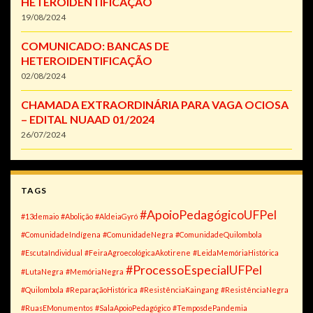
HETEROIDENTIFICAÇÃO
19/08/2024
COMUNICADO: BANCAS DE
HETEROIDENTIFICAÇÃO
02/08/2024
CHAMADA EXTRAORDINÁRIA PARA VAGA OCIOSA
– EDITAL NUAAD 01/2024
26/07/2024
TAGS
#ApoioPedagógicoUFPel
#13demaio
#Abolição
#AldeiaGyró
#ComunidadeIndígena
#ComunidadeNegra
#ComunidadeQuilombola
#EscutaIndividual
#FeiraAgroecológicaAkotirene
#LeidaMemóriaHistórica
#ProcessoEspecialUFPel
#LutaNegra
#MemóriaNegra
#Quilombola
#ReparaçãoHistórica
#ResistênciaKaingang
#ResistênciaNegra
#RuasEMonumentos
#SalaApoioPedagógico
#TemposdePandemia