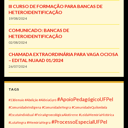
III CURSO DE FORMAÇÃO PARA BANCAS DE
HETEROIDENTIFICAÇÃO
19/08/2024
COMUNICADO: BANCAS DE
HETEROIDENTIFICAÇÃO
02/08/2024
CHAMADA EXTRAORDINÁRIA PARA VAGA OCIOSA
– EDITAL NUAAD 01/2024
26/07/2024
TAGS
#ApoioPedagógicoUFPel
#13demaio
#Abolição
#AldeiaGyró
#ComunidadeIndígena
#ComunidadeNegra
#ComunidadeQuilombola
#EscutaIndividual
#FeiraAgroecológicaAkotirene
#LeidaMemóriaHistórica
#ProcessoEspecialUFPel
#LutaNegra
#MemóriaNegra