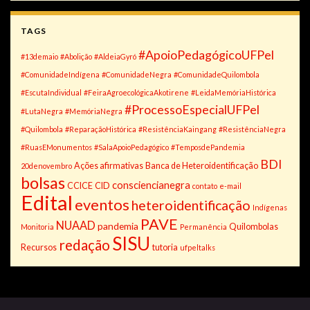
TAGS
#ApoioPedagógicoUFPel
#13demaio
#Abolição
#AldeiaGyró
#ComunidadeIndígena
#ComunidadeNegra
#ComunidadeQuilombola
#EscutaIndividual
#FeiraAgroecológicaAkotirene
#LeidaMemóriaHistórica
#ProcessoEspecialUFPel
#LutaNegra
#MemóriaNegra
#Quilombola
#ReparaçãoHistórica
#ResistênciaKaingang
#ResistênciaNegra
#RuasEMonumentos
#SalaApoioPedagógico
#TemposdePandemia
BDI
Ações afirmativas
Banca de Heteroidentificação
20denovembro
bolsas
consciencianegra
CCICE
CID
contato
e-mail
Edital
eventos
heteroidentificação
Indígenas
PAVE
NUAAD
pandemia
Quilombolas
Monitoria
Permanência
SISU
redação
Recursos
tutoria
ufpeltalks