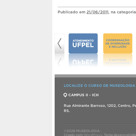
Publicado
em
21/06/2011
, na categori
LOCALIZE O CURSO DE MUSEOLOGIA
CAMPUS II - ICH
Rua Almirante Barroso, 1202, Centro, Pe
RS.
©2026 MUSEOLOGIA .
Criado com
WordPress
.
Tema desenvolvid