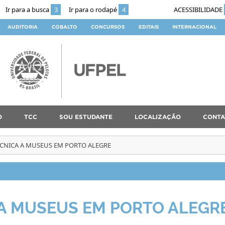
Ir para a busca
3
Ir para o rodapé
4
ACESSIBILIDADE
AUDITORIA
COBALTO
CONCURSOS
EDITAIS
INTERNACIONAL
O
TCC
SOU ESTUDANTE
LOCALIZAÇÃO
CONTA
TÉCNICA A MUSEUS EM PORTO ALEGRE
 A MUSEUS EM PORTO ALEGR