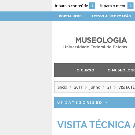
Ir para o conteúdo
1
Ir para o menu
2
PORTAL UFPEL
ACESSO À INFORMAÇÃO
MUSEOLOGIA
Universidade Federal de Pelotas
O CURSO
O MUSEÓLOG
Início
2011
Junho
21
VISITA 
UNCATEGORIZED
>
VISITA TÉCNICA