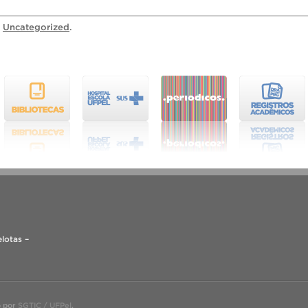
a
Uncategorized
.
lotas –
o por
SGTIC / UFPel
.