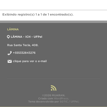
Exibindo registro(s) 1 a 1 de 1 encontrado(s).
LÂMINA
LÂMINA - ICH - UFPel
Rua Santa Tecla, 408.
+555332843276
clique para ver o e-mail
©2026 MUARAN.
Criado com
WordPress
.
Tema desenvolvido por
SGTIC / UFPel
.