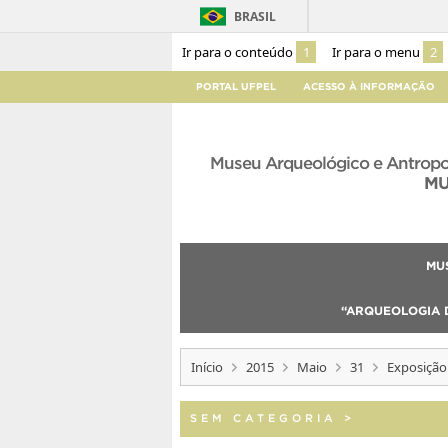
BRASIL
Ir para o conteúdo
1
Ir para o menu
2
PORTAL UFPEL
ACESSO À INFORMAÇÃO
Museu Arqueológico e Antropo
M
MU
“ARQUEOLOGIA D
Início
2015
Maio
31
Exposição
SEM CATEGORIA
>