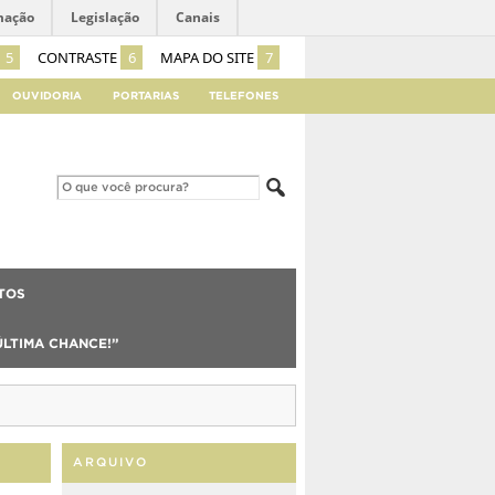
mação
Legislação
Canais
5
CONTRASTE
6
MAPA DO SITE
7
OUVIDORIA
PORTARIAS
TELEFONES
TOS
ÚLTIMA CHANCE!”
ARQUIVO