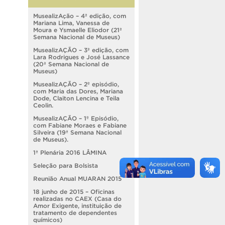
MusealizAção – 4ª edição, com
Mariana Lima, Vanessa de
Moura e Ysmaelle Eliodor (21ª
Semana Nacional de Museus)
MusealizAÇÃO – 3ª edição, com
Lara Rodrigues e José Lassance
(20ª Semana Nacional de
Museus)
MusealizAÇÃO – 2º episódio,
com Maria das Dores, Mariana
Dode, Claiton Lencina e Teila
Ceolin.
MusealizAÇÃO – 1º Episódio,
com Fabiane Moraes e Fabiane
Silveira (19ª Semana Nacional
de Museus).
1ª Plenária 2016 LÂMINA
Seleção para Bolsista
Reunião Anual MUARAN 2015
18 junho de 2015 – Oficinas
realizadas no CAEX (Casa do
Amor Exigente, instituição de
tratamento de dependentes
químicos)