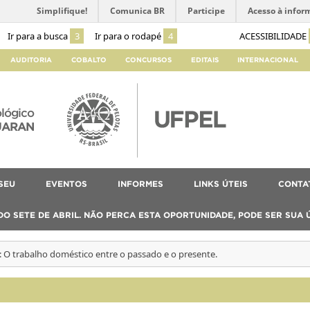
Simplifique!
Comunica BR
Participe
Acesso à infor
Ir para a busca
3
Ir para o rodapé
4
ACESSIBILIDADE
AUDITORIA
COBALTO
CONCURSOS
EDITAIS
INTERNACIONAL
lógico
UARAN
SEU
EVENTOS
INFORMES
LINKS ÚTEIS
CONTA
O SETE DE ABRIL. NÃO PERCA ESTA OPORTUNIDADE, PODE SER SUA 
: O trabalho doméstico entre o passado e o presente.