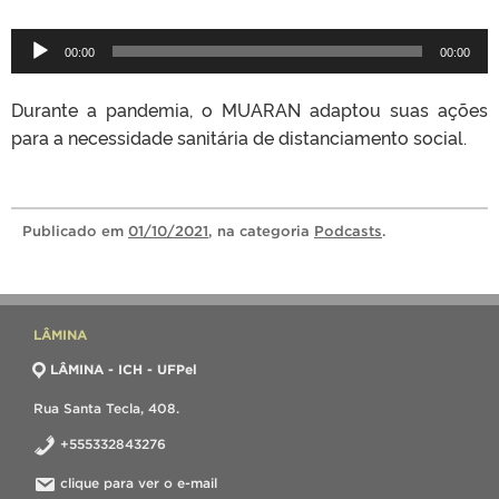
T
00:00
00:00
o
c
Durante a pandemia, o MUARAN adaptou suas ações
a
para a necessidade sanitária de distanciamento social.
d
o
r
d
Publicado
em
01/10/2021
, na categoria
Podcasts
.
e
á
u
d
i
LÂMINA
o
LÂMINA - ICH - UFPel
Rua Santa Tecla, 408.
+555332843276
clique para ver o e-mail