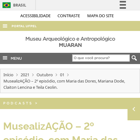
BRASIL
Simplifique!
ACESSIBILIDADE
CONTRASTE
MAPA DO SITE
Comunica BR
PORTAL UFPEL
Participe
ACESSO À INFORMAÇÃO
Museu Arqueológico e Antropológico
Acesso à informação
MUARAN
AUDITORIA
Legislação
MENU
COBALTO
Canais
CONCURSOS
Início
2021
Outubro
01
EDITAIS
MusealizAÇÃO – 2º episódio, com Maria das Dores, Mariana Dode,
Claiton Lencina e Teila Ceolin.
INTERNACIONAL
OUVIDORIA
PODCASTS
>
PORTARIAS
MusealizAÇÃO – 2º
TELEFONES
episódio, com Maria das