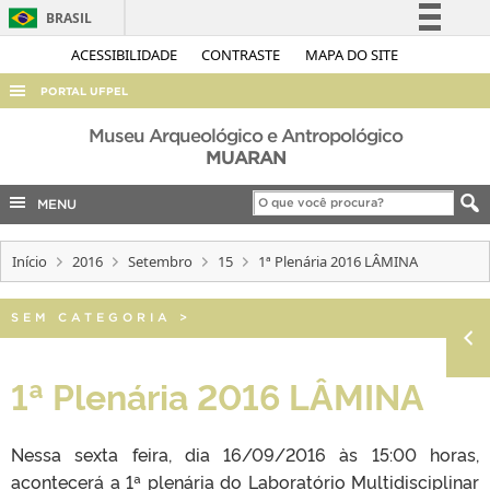
BRASIL
Simplifique!
ACESSIBILIDADE
CONTRASTE
MAPA DO SITE
Comunica BR
PORTAL UFPEL
Participe
ACESSO À INFORMAÇÃO
Museu Arqueológico e Antropológico
Acesso à informação
MUARAN
AUDITORIA
Legislação
MENU
COBALTO
Canais
CONCURSOS
Início
2016
Setembro
15
1ª Plenária 2016 LÂMINA
EDITAIS
INTERNACIONAL
SEM CATEGORIA
>
OUVIDORIA
1ª Plenária 2016 LÂMINA
PORTARIAS
TELEFONES
Nessa sexta feira, dia 16/09/2016 às 15:00 horas,
acontecerá a 1ª plenária do Laboratório Multidisciplinar