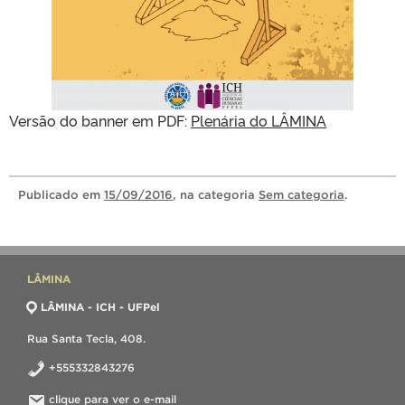
Versão do banner em PDF:
Plenária do LÂMINA
Publicado
em
15/09/2016
, na categoria
Sem categoria
.
LÂMINA
LÂMINA - ICH - UFPel
Rua Santa Tecla, 408.
+555332843276
clique para ver o e-mail