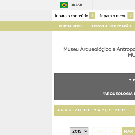
BRASIL
Ir para o conteúdo
1
Ir para o menu
2
PORTAL UFPEL
ACESSO À INFORMAÇÃO
Museu Arqueológico e Antropo
M
MU
“ARQUEOLOGIA D
ARQUIVO DE MARÇO 2015
JAN
FEV
MAR