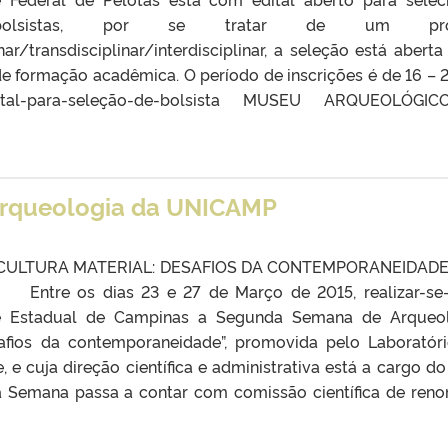
bolsistas, por se tratar de um proj
nar/transdisciplinar/interdisciplinar, a seleção está aberta
de formação acadêmica. O período de inscrições é de 16 – 
l-para-seleção-de-bolsista MUSEU ARQUEOLÓGI
rqueologia da UNICAMP
E CULTURA MATERIAL: DESAFIOS DA CONTEMPORANEI
dias 23 e 27 de Março de 2015, realizar-se-
de Estadual de Campinas a Segunda Semana de Arqueo
esafios da contemporaneidade”, promovida pelo Laboratór
e cuja direção científica e administrativa está a cargo do 
a Semana passa a contar com comissão científica de ren