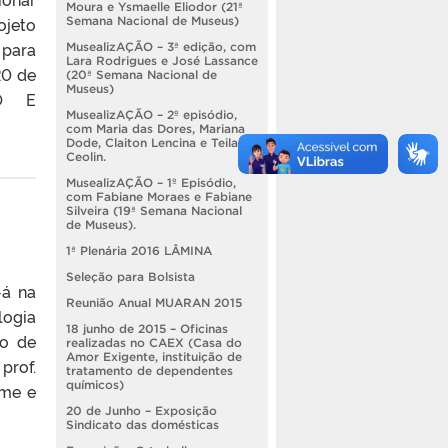
Moura e Ysmaelle Eliodor (21ª
eto
Semana Nacional de Museus)
 para
MusealizAÇÃO – 3ª edição, com
Lara Rodrigues e José Lassance
20 de
(20ª Semana Nacional de
Museus)
CO E
MusealizAÇÃO – 2º episódio,
com Maria das Dores, Mariana
Dode, Claiton Lencina e Teila
Ceolin.
MusealizAÇÃO – 1º Episódio,
com Fabiane Moraes e Fabiane
Silveira (19ª Semana Nacional
de Museus).
1ª Plenária 2016 LÂMINA
DADE
Seleção para Bolsista
á na
Reunião Anual MUARAN 2015
logia
18 junho de 2015 – Oficinas
io de
realizadas no CAEX (Casa do
Amor Exigente, instituição de
prof.
tratamento de dependentes
químicos)
ome e
20 de Junho – Exposição
Sindicato das domésticas