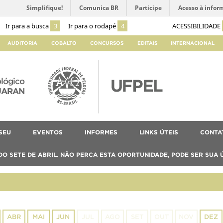
Simplifique!
Comunica BR
Participe
Acesso à infor
Ir para a busca
3
Ir para o rodapé
4
ACESSIBILIDADE
AUDITORIA
COBALTO
CONCURSOS
EDITAIS
INTERNACIONAL
lógico
UARAN
SEU
EVENTOS
INFORMES
LINKS ÚTEIS
CONTA
O SETE DE ABRIL. NÃO PERCA ESTA OPORTUNIDADE, PODE SER SUA 
ABR
MAI
JUN
JUL
AGO
SET
OUT
NOV
DEZ