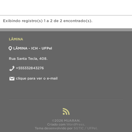
Exibindo registro(s) 1 a 2 de 2 encontrado(s).
LÂMINA
LÂMINA - ICH - UFPel
Rua Santa Tecla, 408.
+555332843276
clique para ver o e-mail
©2026 MUARAN.
Criado com
WordPress
.
Tema desenvolvido por
SGTIC / UFPel
.