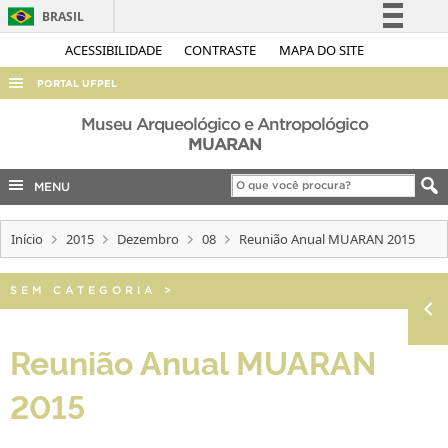
BRASIL
Simplifique!
ACESSIBILIDADE
CONTRASTE
MAPA DO SITE
Comunica BR
PORTAL UFPEL
Participe
ACESSO À INFORMAÇÃO
Museu Arqueológico e Antropológico
Acesso à informação
MUARAN
AUDITORIA
Legislação
MENU
COBALTO
Canais
CONCURSOS
Início
2015
Dezembro
08
Reunião Anual MUARAN 2015
EDITAIS
INTERNACIONAL
SEM CATEGORIA
>
OUVIDORIA
Reunião Anual MUARAN
PORTARIAS
2015
TELEFONES