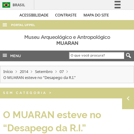
BRASIL
Simplifique!
ACESSIBILIDADE
CONTRASTE
MAPA DO SITE
Comunica BR
PORTAL UFPEL
Participe
ACESSO À INFORMAÇÃO
Museu Arqueológico e Antropológico
Acesso à informação
MUARAN
AUDITORIA
Legislação
MENU
COBALTO
Canais
CONCURSOS
Início
2014
Setembro
07
EDITAIS
O MUARAN esteve no “Desapego da R.I.”
INTERNACIONAL
SEM CATEGORIA
>
OUVIDORIA
PORTARIAS
O MUARAN esteve no
TELEFONES
“Desapego da R.I.”