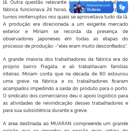
lã. Outra questão relevante é o tempo de trabalho: a
fábrica funcionava 24 horas, numa dinâmica de quatro
turnos ininterruptos nos quais se aproveitava tudo da lã.
A produção era direcionada a um exigente mercado
exterior e Miriam se recorda da presença de
observadores japoneses em todas as etapas do
processo de produção: -“eles eram muito desconfiados”.
A grande maioria dos trabalhadores da fábrica era do
próprio bairro Fragata, e ali trabalhavam famílias
inteiras. Miriam conta que na década de 80 estourou
uma greve na fábrica e os trabalhadores ficaram
acampados impedindo a saída do produto para o porto.
O sindicato dos comerciários deu o apoio logístico para
as atividades de reivindicação desses trabalhadores e
para sua subsistência durante a greve.
A área destinada ao MUARAN compreende um grande
galpão que se encontra na porção mais antiga do