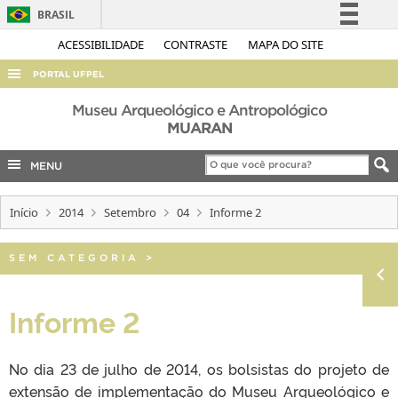
BRASIL
Simplifique!
ACESSIBILIDADE
CONTRASTE
MAPA DO SITE
Comunica BR
PORTAL UFPEL
Participe
ACESSO À INFORMAÇÃO
Museu Arqueológico e Antropológico
Acesso à informação
MUARAN
AUDITORIA
Legislação
MENU
COBALTO
Canais
CONCURSOS
Início
2014
Setembro
04
Informe 2
EDITAIS
INTERNACIONAL
SEM CATEGORIA
>
OUVIDORIA
Informe 2
PORTARIAS
TELEFONES
No dia 23 de julho de 2014, os bolsistas do projeto de
extensão de implementação do Museu Arqueológico e