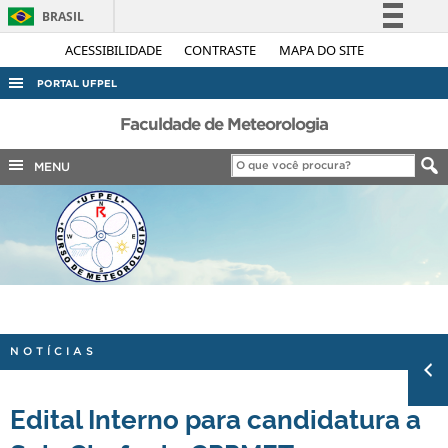
BRASIL
Simplifique!
ACESSIBILIDADE
CONTRASTE
MAPA DO SITE
Comunica BR
PORTAL UFPEL
Participe
ACESSO À INFORMAÇÃO
Faculdade de Meteorologia
Acesso à informação
AUDITORIA
MENU
Legislação
COBALTO
Canais
CONCURSOS
EDITAIS
INTERNACIONAL
OUVIDORIA
NOTÍCIAS
PORTARIAS
TELEFONES
Edital Interno para candidatura a