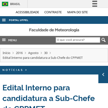
BRASIL
Simplifique!
ACESSIBILIDADE
CONTRASTE
MAPA DO SITE
Comunica BR
PORTAL UFPEL
Participe
ACESSO À INFORMAÇÃO
Faculdade de Meteorologia
Acesso à informação
AUDITORIA
MENU
Legislação
COBALTO
Canais
Início
2016
Agosto
30
CONCURSOS
Edital Interno para candidatura a Sub-Chefe do CPPMET
EDITAIS
INTERNACIONAL
NOTÍCIAS
>
OUVIDORIA
Edital Interno para
PORTARIAS
candidatura a Sub-Chefe
TELEFONES