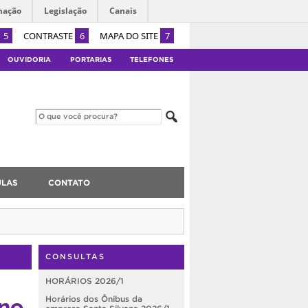
mação
Legislação
Canais
5
CONTRASTE
6
MAPA DO SITE
7
OUVIDORIA
PORTARIAS
TELEFONES
ULAS
CONTATO
CONSULTAS
HORÁRIOS 2026/1
rno
Horários dos Ônibus da