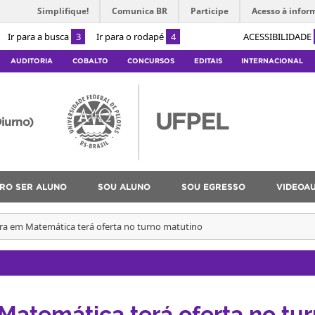
Simplifique!
Comunica BR
Participe
Acesso à infor
Ir para a busca
3
Ir para o rodapé
4
ACESSIBILIDADE
AUDITORIA
COBALTO
CONCURSOS
EDITAIS
INTERNACIONAL
iurno)
RO SER ALUNO
SOU ALUNO
SOU EGRESSO
VIDEOA
ura em Matemática terá oferta no turno matutino
Matemática terá oferta no tu