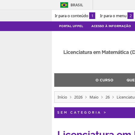
BRASIL
Ir para o conteúdo
1
Ir para o menu
2
PORTAL UFPEL
ACESSO À INFORMAÇÃO
Licenciatura em Matemática (D
O CURSO
QUE
Início
2026
Maio
26
Licenciat
SEM CATEGORIA
>
Licenciatura em 