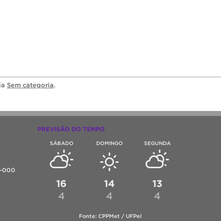
ria
Sem categoria
.
PREVISÃO DO TEMPO
SÁBADO
DOMINGO
SEGUNDA
0-000
16
14
13
4
4
4
Fonte: CPPMet / UFPel