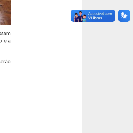
ossam
o e a
serão