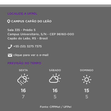
LOCALIZE A UFPEL
CAMPUS CAPÃO DO LEÃO
Sala 335 - Prédio 5
Campus Universitário, S/N - CEP 96160-000
Capão do Leão, RS - Brasil
+55 (53) 3275 7375
clique para ver o e-mail
PREVISÃO DO TEMPO
SEXTA
SÁBADO
DOMINGO
16
16
15
7
5
5
Fonte: CPPMet / UFPel