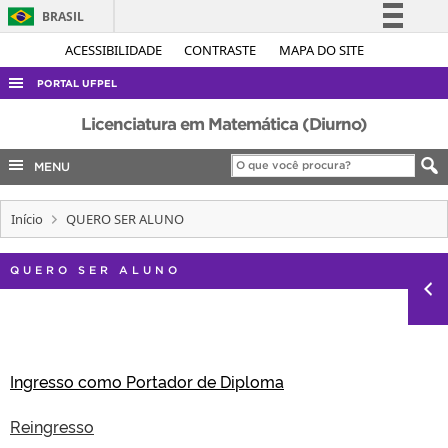
BRASIL
Simplifique!
ACESSIBILIDADE
CONTRASTE
MAPA DO SITE
Comunica BR
PORTAL UFPEL
Participe
ACESSO À INFORMAÇÃO
Licenciatura em Matemática (Diurno)
Acesso à informação
AUDITORIA
MENU
Legislação
COBALTO
Canais
Início
QUERO SER ALUNO
CONCURSOS
EDITAIS
QUERO SER ALUNO
INTERNACIONAL
OUVIDORIA
PORTARIAS
Ingresso como Portador de Diploma
TELEFONES
Reingresso