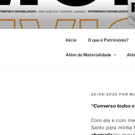
Pular
para
MARGENS:
o
Universidade Federal de Pelot
conteúdo
HABITAR 
Início
O que é Patrimônio?
Além da Materialidade
Alé
PUBLICADO
25/06/2020
POR
M
EM
“Converso todos os
Com ela e com meu
Santo para minha I
chamada
(eu, meu 