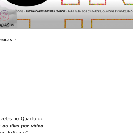
S DE
ueadas
velas no Quarto de
os dias por vídeo
ãos de Santo”