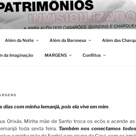
 DIFERENTES FORMA
as
PELOTAS
Além da Noite
Além da Baronesa
Além das Charq
m da Imaginação
MARGENS
Conflitos
ARGENS
 dias com minha Iemanjá, pois ela vive em mim
.
s Orixás. Minha mãe de Santo troca os ecós e acende as 
emanjá toda sexta feira.
Também nos conectamos todos 
noivo e minha mãe de Santo) e no grupo da Casa, com os irm