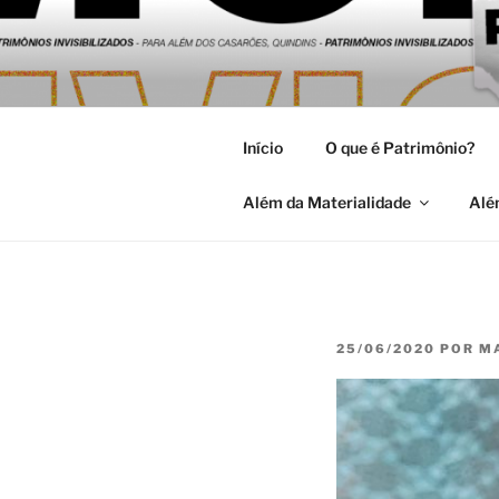
Pular
para
MARGENS:
o
Universidade Federal de Pelot
conteúdo
HABITAR 
Início
O que é Patrimônio?
Além da Materialidade
Alé
PUBLICADO
25/06/2020
POR
M
EM