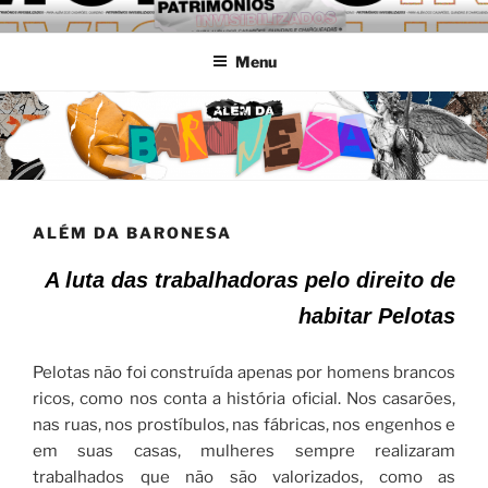
Pular
MARGENS: DIFERENTES
Universidade Federal de Pelotas
para
FORMAS DE HABITAR
Menu
o
conteúdo
PELOTAS
ALÉM DA BARONESA
A luta das trabalhadoras pelo direito de
habitar Pelotas
Pelotas não foi construída apenas por homens brancos
ricos, como nos conta a história oficial. Nos casarões,
nas ruas, nos prostíbulos, nas fábricas, nos engenhos e
em suas casas, mulheres sempre realizaram
trabalhados que não são valorizados, como as