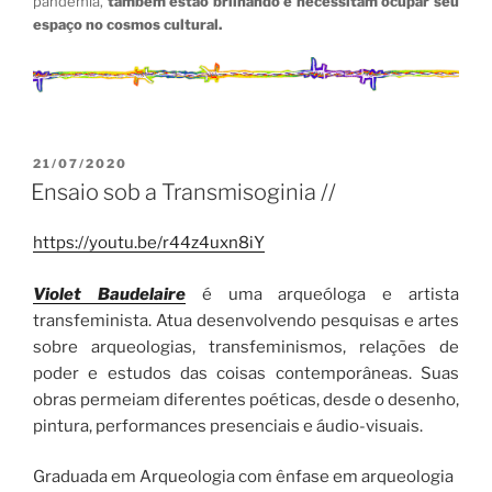
pandemia,
também estão brilhando e necessitam ocupar seu
espaço no cosmos cultural.
PUBLICADO
21/07/2020
EM
Ensaio sob a Transmisoginia //
https://youtu.be/r44z4uxn8iY
Violet Baudelaire
é uma arqueóloga e artista
transfeminista. Atua desenvolvendo pesquisas e artes
sobre arqueologias, transfeminismos, relações de
poder e estudos das coisas contemporâneas. Suas
obras permeiam diferentes poéticas, desde o desenho,
pintura, performances presenciais e áudio-visuais.
Graduada em Arqueologia com ênfase em arqueologia