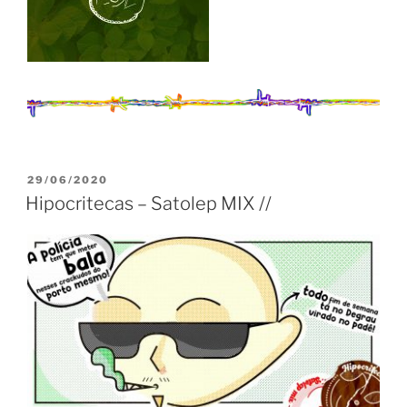
PUBLICADO
29/06/2020
EM
Hipocritecas – Satolep MIX //