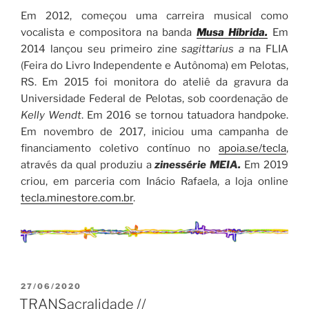
Em 2012, começou uma carreira musical como
vocalista e compositora na banda
Musa Híbrida.
Em
2014 lançou seu primeiro zine
sagittarius a
na FLIA
(Feira do Livro Independente e Autônoma) em Pelotas,
RS. Em 2015 foi monitora do ateliê da gravura da
Universidade Federal de Pelotas, sob coordenação de
Kelly Wendt
. Em 2016 se tornou tatuadora handpoke.
Em novembro de 2017, iniciou uma campanha de
financiamento coletivo contínuo no
apoia.se/tecla
,
através da qual produziu a
zinessérie MEIA.
Em 2019
criou, em parceria com Inácio Rafaela, a loja online
tecla.minestore.com.br
.
PUBLICADO
27/06/2020
EM
TRANSacralidade //