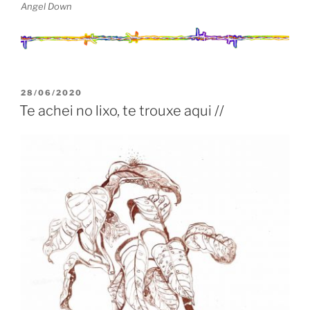
Angel Down
PUBLICADO
28/06/2020
EM
Te achei no lixo, te trouxe aqui //