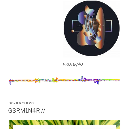
PROTEÇÃO
PUBLICADO
30/06/2020
EM
G3RM1N4R //