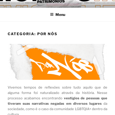
Pular
MARGENS: DIFERENTES
Universidade Federal de Pelotas
para
FORMAS DE HABITAR
Menu
o
conteúdo
PELOTAS
CATEGORIA:
POR NÓS
Vivemos tempos de reflexões sobre tudo aquilo que de
alguma forma foi naturalizado através da história. Nesse
processo acabamos encontrando
vestígios de pessoas que
tiveram suas narrativas negadas em diversos lugares
da
sociedade, como é o caso da comunidade LGBTQIA+ dentro da
cultura.